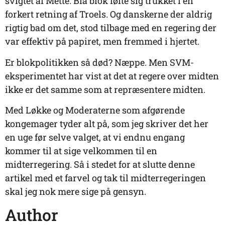
svigtet af Mette. Blå blok følte sig trukket i en
forkert retning af Troels. Og danskerne der aldrig
rigtig bad om det, stod tilbage med en regering der
var effektiv på papiret, men fremmed i hjertet.
Er blokpolitikken så død? Næppe. Men SVM-
eksperimentet har vist at det at regere over midten
ikke er det samme som at repræsentere midten.
Med Løkke og Moderaterne som afgørende
kongemager tyder alt på, som jeg skriver det her
en uge før selve valget, at vi endnu engang
kommer til at sige velkommen til en
midterregering. Så i stedet for at slutte denne
artikel med et farvel og tak til midterregeringen
skal jeg nok mere sige på gensyn.
Author