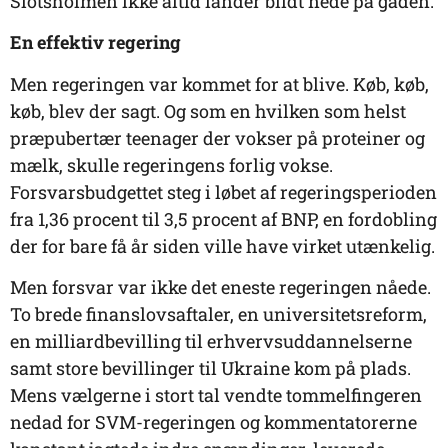
Slotsholmen ikke altid lander blidt nede på gaden.
En effektiv regering
Men regeringen var kommet for at blive. Køb, køb,
køb, blev der sagt. Og som en hvilken som helst
præpubertær teenager der vokser på proteiner og
mælk, skulle regeringens forlig vokse.
Forsvarsbudgettet steg i løbet af regeringsperioden
fra 1,36 procent til 3,5 procent af BNP, en fordobling
der for bare få år siden ville have virket utænkelig.
Men forsvar var ikke det eneste regeringen nåede.
To brede finanslovsaftaler, en universitetsreform,
en milliardbevilling til erhvervsuddannelserne
samt store bevillinger til Ukraine kom på plads.
Mens vælgerne i stort tal vendte tommelfingeren
nedad for SVM-regeringen og kommentatorerne