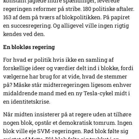
konstant jagtede indre spændinger, leverede
regeringen reformer på stribe. 180 politiske aftaler.
163 af dem på tværs af blokpolitikken. På papiret
en succesregering. Og alligevel ville ingen rigtig
kendes ved den.
En blokløs regering
For hvad er politik hvis ikke en samling af
forskellige ideer og værdier delt ind i blokke, fordi
vælgerne har brug for at vide, hvad de stemmer
på? Måske står midterregeringen ligesom enhver
midaldrende mand med en ny Tesla-cykel midt i
en identitetskrise.
Når midten insisterer på at regere uden at tilhøre
nogen blok, opstår et demokratisk tomrum. Ingen
blok ville eje SVM-regeringen. Rød blok følte sig