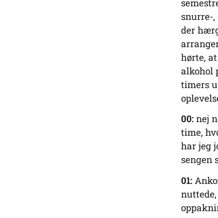
semestr
snurre-,
der hærg
arrangem
hørte, a
alkohol
timers u
oplevel
00:
nej n
time, hv
har jeg 
sengen si
01:
Ankom
nuttede,
oppakni