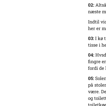
02:
Altså
næste m
Indtil v
her er 
03:
I kø t
tisse i 
04:
Hvsd 
fingre e
fordi de
05:
Solen
på stole
være. De
og toile
toiletkø