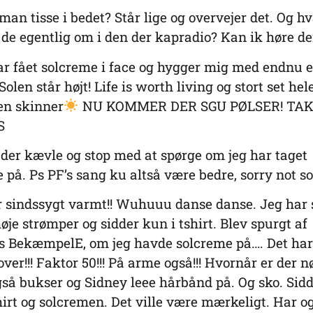
man tisse i bedet? Står lige og overvejer det. Og h
de egentlig om i den der kapradio? Kan ik høre 
ar fået solcreme i face og hygger mig med endnu 
Solen står højt! Life is worth living og stort set hel
en skinner
NU KOMMER DER SGU PØLSER! TA
S
der kævle og stop med at spørge om jeg har taget
 på. Ps PF’s sang ku altså være bedre, sorry not s
r sindssygt varmt!! Wuhuuu danse danse. Jeg har s
je strømper og sidder kun i tshirt. Blev spurgt af
s BekæmpelE, om jeg havde solcreme på…. Det har
Lover!!! Faktor 50!!! På arme også!!! Hvornår er der 
gså bukser og Sidney leee hårbånd på. Og sko. Sidd
hirt og solcremen. Det ville være mærkeligt. Har o