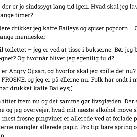
 der er jo sindssygt lang tid igen. Hvad skal jeg la
ange timer?
idere drikker jeg kaffe Baileys og spiser popcorn….
mange mennesker
il toilettet – jeg er ved at tisse i bukserne. Bør jeg 
hegnet? Og hvornår bliver jeg egentlig fuld?
er Angry Ojisan, og hvorfor skal jeg spille det nu
r FROSNE, og jeg er på øllerne nu. Folk har ondt i 
 har drukket kaffe Baileys;(
 titter frem nu og det samme gør livsglæden. Der 
ne og jeg overvejer, hvad mit næste alkohol move s
 mest frosne pingviner er allerede ved at forlade 
tterne mangler allerede papir. Pro tip: bare spring o
en