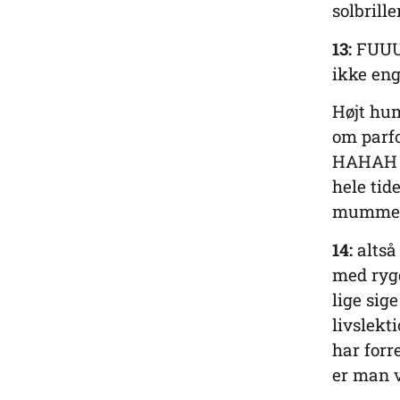
solbrill
13:
FUUUU
ikke eng
Højt hum
om parfo
HAHAH e
hele tid
mumme
14:
altså 
med ryg
lige sig
livslekti
har forr
er man v