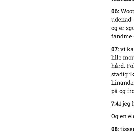
06:
Woop 
udenad! 
og er sg
fandme 
07:
vi ka
lille mo
hård. Fo
stadig i
hinanden
på og fr
7:41
jeg h
Og en e
08:
tisse