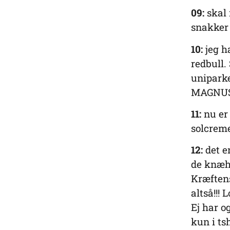
09:
skal 
snakker 
10:
jeg h
redbull. 
unipark
MAGNU
11:
nu er 
solcreme
12:
det e
de knæhø
Kræften
altså!!! 
Ej har o
kun i ts