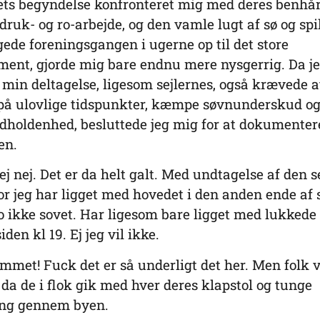
ets begyndelse konfronteret mig med deres benhå
 druk- og ro-arbejde, og den vamle lugt af sø og spil
ede foreningsgangen i ugerne op til det store
ent, gjorde mig bare endnu mere nysgerrig. Da je
t min deltagelse, ligesom sejlernes, også krævede a
 på ulovlige tidspunkter, kæmpe søvnunderskud 
dholdenhed, besluttede jeg mig for at dokumenter
sen.
ej nej. Det er da helt galt. Med undtagelse af den 
or jeg har ligget med hovedet i den anden ende af 
jo ikke sovet. Har ligesom bare ligget med lukkede 
den kl 19. Ej jeg vil ikke.
met! Fuck det er så underligt det her. Men folk 
 da de i flok gik med hver deres klapstol og tunge
ng gennem byen.