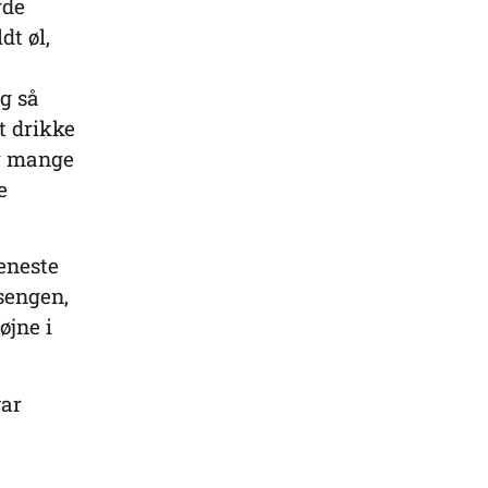
rde
dt øl,
g så
t drikke
og mange
e
seneste
sengen,
øjne i
var