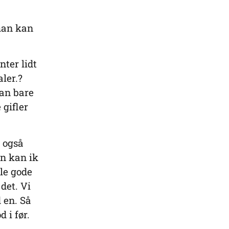
man kan
nter lidt
ler.?
an bare
 gifler
r også
n kan ik
gle gode
 det. Vi
 en. Så
 i før.