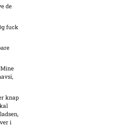
ve de
 Og fuck
bare
? Mine
mavsi,
er knap
kal
pladsen,
ver i