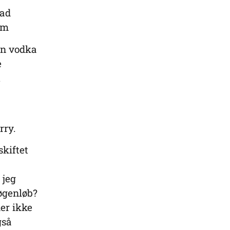
vad
dem
en vodka
e
K
orry.
kiftet
 jeg
nøgenløb?
er ikke
gså