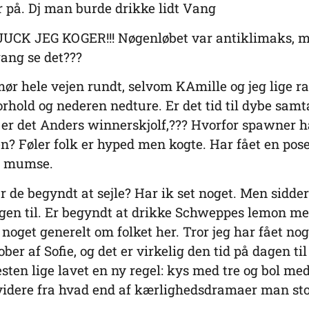
er på. Dj man burde drikke lidt Vang
CK JEG KOGER!!! Nøgenløbet var antiklimaks, 
ang se det???
ør hele vejen rundt, selvom KAmille og jeg lige ra
rhold og nederen nedture. Er det tid til dybe samta
r det Anders winnerskjolf,??? Hvorfor spawner h
en? Føler folk er hyped men kogte. Har fået en pose
 mumse.
r de begyndt at sejle? Har ik set noget. Men sidde
gen til. Er begyndt at drikke Schweppes lemon me
e noget generelt om folket her. Tror jeg har fået no
ober af Sofie, og det er virkelig den tid på dagen til
esten lige lavet en ny regel: kys med tre og bol med
idere fra hvad end af kærlighedsdramaer man stod