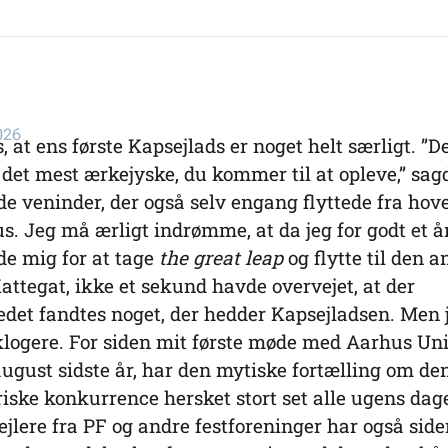
026
, at ens første Kapsejlads er noget helt særligt. ”De
 det mest ærkejyske, du kommer til at opleve,” sag
e veninder, der også selv engang flyttede fra ho
us. Jeg må ærligt indrømme, at da jeg for godt et å
de mig for at tage
the great leap
og flytte til den 
Kattegat, ikke et sekund havde overvejet, at der
det fandtes noget, der hedder Kapsejladsen. Men 
klogere. For siden mit første møde med Aarhus Uni
august sidste år, har den mytiske fortælling om de
iske konkurrence hersket stort set alle ugens dag
 sejlere fra PF og andre festforeninger har også sid