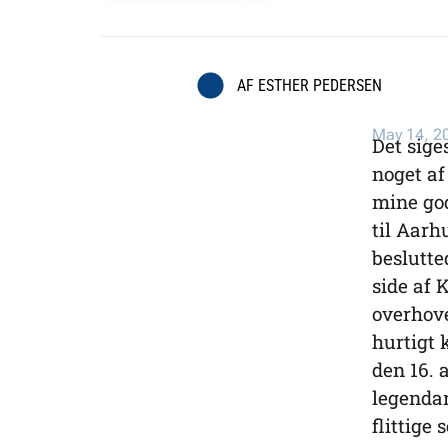
AF
ESTHER PEDERSEN
May 14, 2
Det siges
noget af
mine god
til Aarh
beslutte
side af 
overhove
hurtigt 
den 16. 
legendar
flittige