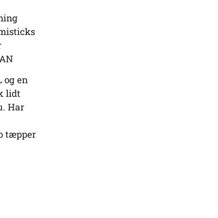
ning
misticks
r
MAN
 og en
 lidt
u. Har
to tæpper