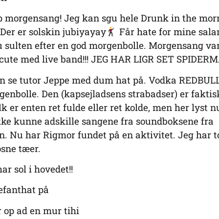
morgensang! Jeg kan sgu hele Drunk in the mor
Der er solskin jubiyayay
Får hate for mine sala
u sulten efter en god morgenbolle. Morgensang va
cute med live band!!! JEG HAR LIGR SET SPIDER
n se tutor Jeppe med dum hat på. Vodka REDBULL
rgenbolle. Den (kapsejladsens strabadser) er faktisk
lk er enten ret fulde eller ret kolde, men her lyst n
kke kunne adskille sangene fra soundboksene fra
. Nu har Rigmor fundet på en aktivitet. Jeg har 
osne tæer.
ar sol i hovedet!!
lefanthat på
r op ad en mur tihi