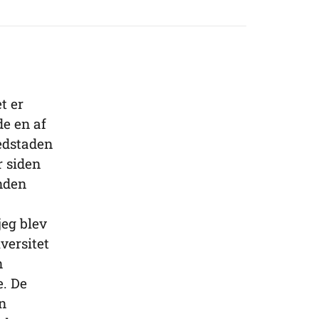
t er
de en af
vedstaden
r siden
anden
jeg blev
versitet
n
e. De
en