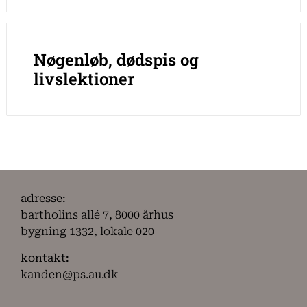
Nøgenløb, dødspis og
livslektioner
adresse:
bartholins allé 7, 8000 århus
bygning 1332, lokale 020
kontakt:
kanden@ps.au.dk