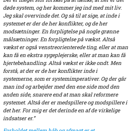
døde system, og her kommer jeg ind med mit liv.
Jeg skal overvinde det. Og så til at sige, at inde i
systemet er der de her konflikter, og de her
modsætninger. En forpligtelse på nogle grønne
målsætninger. En forpligtelse på vækst. Altså
vækst er også venstreorienterede ting, eller at man
kan få en ekstra sygeplejerske, eller at man kan få
hjertebehandling. Altså vækst er ikke ondt. Men
forstå, at der er de her konflikter inde i
systemerne, som er systemimperativer. Og der går
man ind og arbejder med den ene side mod den
anden side, snarere end at man skal reformere
systemet. Altså der er medspillere og modspillere i
det her. For mig er det derinde en af de virkelige
indsatser er.”
Forholdet mellem håb og afmagt er et