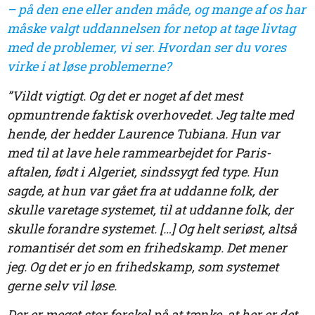
– på den ene eller anden måde, og mange af os har
måske valgt uddannelsen for netop at tage livtag
med de problemer, vi ser. Hvordan ser du vores
virke i at løse problemerne?
”Vildt vigtigt. Og det er noget af det mest
opmuntrende faktisk overhovedet. Jeg talte med
hende, der hedder Laurence Tubiana. Hun var
med til at lave hele rammearbejdet for Paris-
aftalen, født i Algeriet, sindssygt fed type. Hun
sagde, at hun var gået fra at uddanne folk, der
skulle varetage systemet, til at uddanne folk, der
skulle forandre systemet. […] Og helt seriøst, altså
romantisér det som en frihedskamp. Det mener
jeg. Og det er jo en frihedskamp, som systemet
gerne selv vil løse.
Der er meget stor forskel på at tænke, at her er det